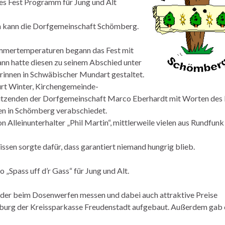
es Fest Programm für Jung und Alt
n kann die Dorfgemeinschaft Schömberg.
mmertemperaturen begann das Fest mit
nn hatte diesen zu seinem Abschied unter
nnen in Schwäbischer Mundart gestaltet.
urt Winter, Kirchengemeinde-
itzenden der Dorfgemeinschaft Marco Eberhardt mit Worten des
en in Schömberg verabschiedet.
Alleinunterhalter „Phil Martin“, mittlerweile vielen aus Rundfunk
issen sorgte dafür, dass garantiert niemand hungrig blieb.
pass uff d’r Gass“ für Jung und Alt.
oder beim Dosenwerfen messen und dabei auch attraktive Preise
fburg der Kreissparkasse Freudenstadt aufgebaut. Außerdem gab 