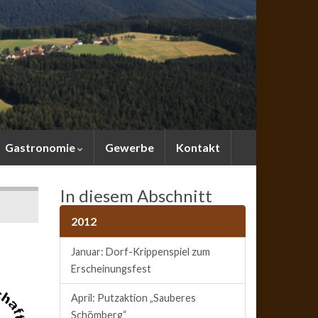
Gastronomie
Gewerbe
Kontakt
In diesem Abschnitt
2012
Januar: Dorf-Krippenspiel zum
Erscheinungsfest
April: Putzaktion „Sauberes
Schömberg“