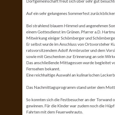
Dorfgemeinschaft freut sich über sehr gut besucht
Auf ein sehr gelungenes Sommerfest zurückblicke
Bei strahlend blauem Himmel und angenehmen So
einem Gottesdienst im Grünen. Pfarrer a.D. Hartma
Mitwirkung einiger Schömberger und Schömbergeri
Er selbst wurde im Anschluss von Ortsvorsteher K
ratsvorsitzendem Adolf Armbruster und dem Vors
sowie mit Geschenken zur Erinnerung an sein Wirk
Das anschließende Mittagessen wurde begleitet von 
Fernsehen bekannt.
Eine reichhaltige Auswahl an kulinarischen Leckerb
Das Nachmittagsprogramm stand unter dem Motto „S
So konnten sich die Festbesucher an der Torwand 
gewinnen. Für die Kinder war zudem noch die Hüp
Fahrten mit dem Feuerwehrauto.