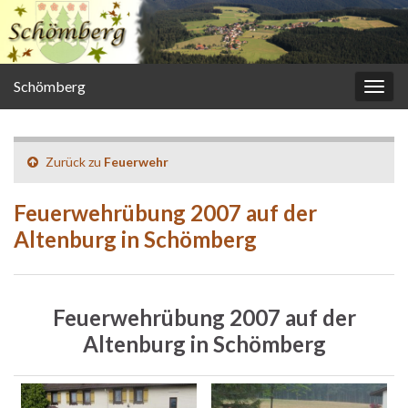
Schömberg
Navi
umsc
Zurück zu
Feuerwehr
Feuerwehrübung 2007 auf der
Altenburg in Schömberg
Feuerwehrübung 2007 auf der
Altenburg in Schömberg