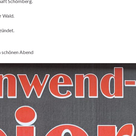
haft Schömberg.
r Wald.
zündet.
nen schönen Abend